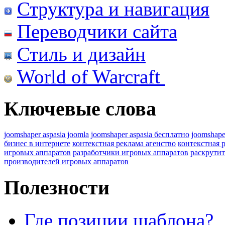
Структура и навигация
Переводчики сайта
Стиль и дизайн
World of Warcraft
Ключевые слова
joomshaper aspasia joomla
joomshaper aspasia бесплатно
joomshape
бизнес в интернете
контекстная реклама агенство
контекстная 
игровых аппаратов
разработчики игровых аппаратов
раскрутит
производителей игровых аппаратов
Полезности
Где позиции шаблона?