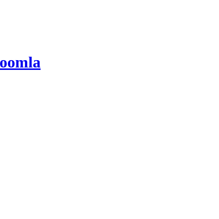
joomla