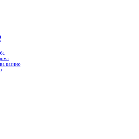
а
?
ба
дома
ва казино
а