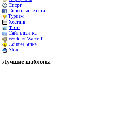
Спорт
Социальные сети
Туризм
Хостинг
Фото
Сайт визитка
World of Warcraft
Counter Strike
Aion
Лучшие шаблоны