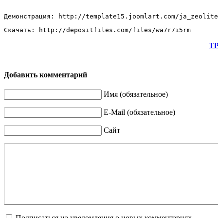
Демонстрация: http://template15.joomlart.com/ja_zeolite
Скачать: http://depositfiles.com/files/wa7r7i5rm
TP
Добавить комментарий
Имя (обязательное)
E-Mail (обязательное)
Сайт
Подписаться на уведомления о новых комментариях