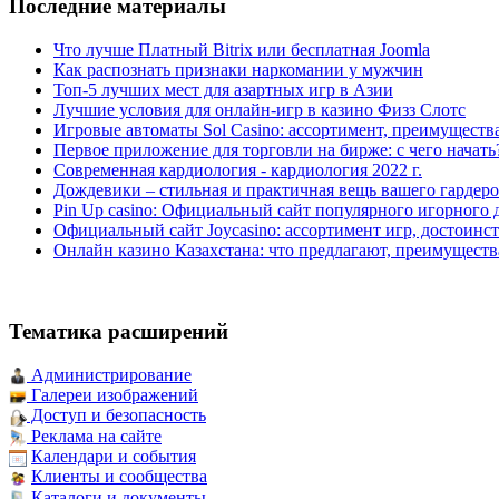
Последние материалы
Что лучше Платный Bitrix или бесплатная Joomla
Как распознать признаки наркомании у мужчин
Топ-5 лучших мест для азартных игр в Азии
Лучшие условия для онлайн-игр в казино Физз Слотс
Игровые автоматы Sol Casino: ассортимент, преимуществ
Первое приложение для торговли на бирже: с чего начать
Современная кардиология - кардиология 2022 г.
Дождевики – стильная и практичная вещь вашего гардеро
Pin Up casino: Официальный сайт популярного игорного 
Официальный сайт Joycasino: ассортимент игр, достоинст
Онлайн казино Казахстана: что предлагают, преимуществ
Тематика расширений
Администрирование
Галереи изображений
Доступ и безопасность
Реклама на сайте
Календари и события
Клиенты и сообщества
Каталоги и документы