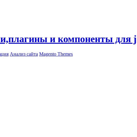
ли,плагины и компоненты для 
ация
Анализ сайта
Magento Themes