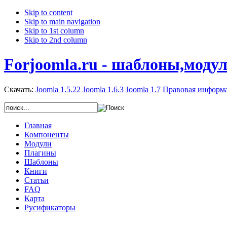
Skip to content
Skip to main navigation
Skip to 1st column
Skip to 2nd column
Forjoomla.ru - шаблоны,моду
Скачать:
Joomla 1.5.22
Joomla 1.6.3
Joomla 1.7
Правовая информ
Главная
Компоненты
Модули
Плагины
Шаблоны
Книги
Статьи
FAQ
Карта
Русификаторы