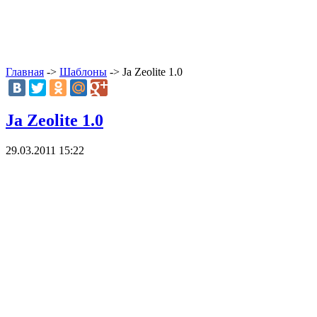
Главная
->
Шаблоны
-> Ja Zeolite 1.0
Ja Zeolite 1.0
29.03.2011 15:22