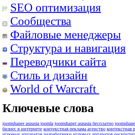
SEO оптимизация
Сообщества
Файловые менеджеры
Структура и навигация
Переводчики сайта
Стиль и дизайн
World of Warcraft
Ключевые слова
joomshaper aspasia joomla
joomshaper aspasia бесплатно
joomshape
бизнес в интернете
контекстная реклама агенство
контекстная 
игровых аппаратов
разработчики игровых аппаратов
раскрутит