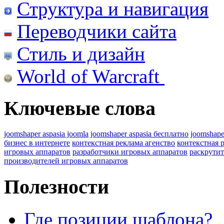
Структура и навигация
Переводчики сайта
Стиль и дизайн
World of Warcraft
Ключевые слова
joomshaper aspasia joomla
joomshaper aspasia бесплатно
joomshape
бизнес в интернете
контекстная реклама агенство
контекстная 
игровых аппаратов
разработчики игровых аппаратов
раскрутит
производителей игровых аппаратов
Полезности
Где позиции шаблона?