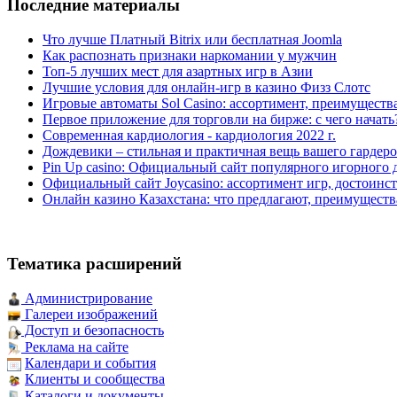
Последние материалы
Что лучше Платный Bitrix или бесплатная Joomla
Как распознать признаки наркомании у мужчин
Топ-5 лучших мест для азартных игр в Азии
Лучшие условия для онлайн-игр в казино Физз Слотс
Игровые автоматы Sol Casino: ассортимент, преимуществ
Первое приложение для торговли на бирже: с чего начать
Современная кардиология - кардиология 2022 г.
Дождевики – стильная и практичная вещь вашего гардеро
Pin Up casino: Официальный сайт популярного игорного 
Официальный сайт Joycasino: ассортимент игр, достоинст
Онлайн казино Казахстана: что предлагают, преимуществ
Тематика расширений
Администрирование
Галереи изображений
Доступ и безопасность
Реклама на сайте
Календари и события
Клиенты и сообщества
Каталоги и документы