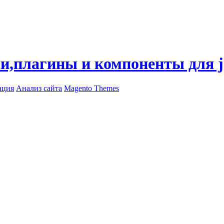
ли,плагины и компоненты для 
ация
Анализ сайта
Magento Themes