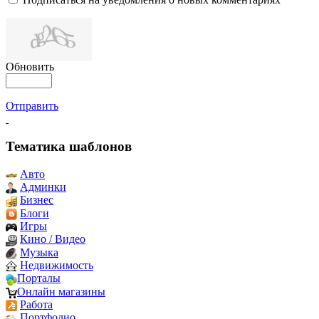
Обновить
Отправить
Тематика шаблонов
Авто
Админки
Бизнес
Блоги
Игры
Кино / Видео
Музыка
Недвижимость
Порталы
Онлайн магазины
Работа
Портфолио