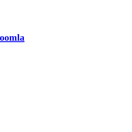
joomla