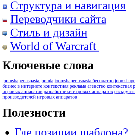
Структура и навигация
Переводчики сайта
Стиль и дизайн
World of Warcraft
Ключевые слова
joomshaper aspasia joomla
joomshaper aspasia бесплатно
joomshape
бизнес в интернете
контекстная реклама агенство
контекстная 
игровых аппаратов
разработчики игровых аппаратов
раскрутит
производителей игровых аппаратов
Полезности
Где позиции шаблона?