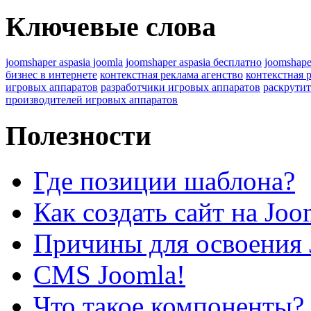
Ключевые слова
joomshaper aspasia joomla
joomshaper aspasia бесплатно
joomshape
бизнес в интернете
контекстная реклама агенство
контекстная 
игровых аппаратов
разработчики игровых аппаратов
раскрутит
производителей игровых аппаратов
Полезности
Где позиции шаблона?
Как создать сайт на Joo
Причины для освоения 
CMS Joomla!
Что такое компоненты?