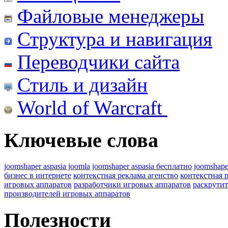
Файловые менеджеры
Структура и навигация
Переводчики сайта
Стиль и дизайн
World of Warcraft
Ключевые слова
joomshaper aspasia joomla
joomshaper aspasia бесплатно
joomshape
бизнес в интернете
контекстная реклама агенство
контекстная 
игровых аппаратов
разработчики игровых аппаратов
раскрутит
производителей игровых аппаратов
Полезности