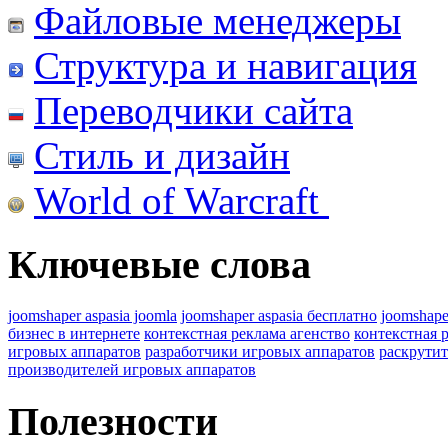
Файловые менеджеры
Структура и навигация
Переводчики сайта
Стиль и дизайн
World of Warcraft
Ключевые слова
joomshaper aspasia joomla
joomshaper aspasia бесплатно
joomshape
бизнес в интернете
контекстная реклама агенство
контекстная 
игровых аппаратов
разработчики игровых аппаратов
раскрутит
производителей игровых аппаратов
Полезности