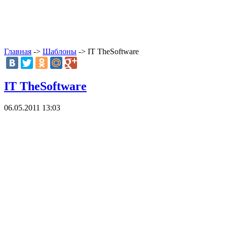
Главная
->
Шаблоны
-> IT TheSoftware
IT TheSoftware
06.05.2011 13:03