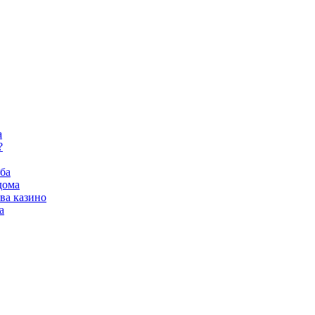
а
?
ба
дома
ва казино
а