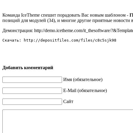
Команда IceTheme спешит порадовать Вас новым шаблоном -
I
позиций для модулей (34), и многие другие приятные новости в
Демонстрация: http://demo.icetheme.com/it_thesoftware/?&Template
Скачать: http://depositfiles.com/files/c8c5sjk98
Добавить комментарий
Имя (обязательное)
E-Mail (обязательное)
Сайт