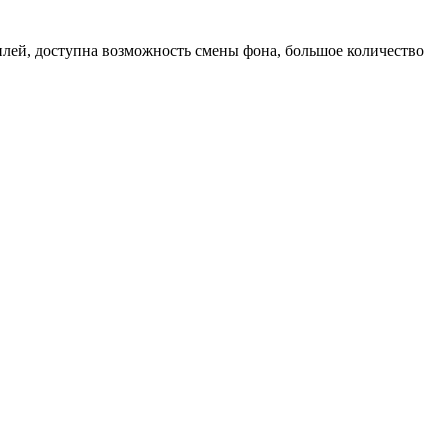
илей, доступна возможность смены фона, большое количество