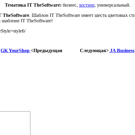
Тематика IT TheSoftware:
бизнес,
хостинг
, универсальный.
T TheSoftware
. Шаблон IT TheSoftware имеет шесть цветовых ст
 шаблоне IT TheSoftware!
Style=style6/
GK YourShop
<Предыдущая
Следующая>
JA Business