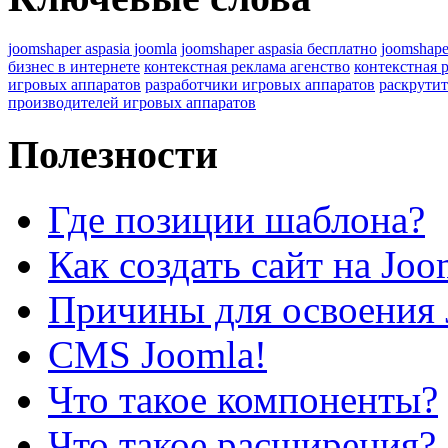
joomshaper aspasia joomla
joomshaper aspasia бесплатно
joomshape
бизнес в интернете
контекстная реклама агенство
контекстная 
игровых аппаратов
разработчики игровых аппаратов
раскрутит
производителей игровых аппаратов
Полезности
Где позиции шаблона?
Как создать сайт на Joo
Причины для освоения 
CMS Joomla!
Что такое компоненты?
Что такое расширения?