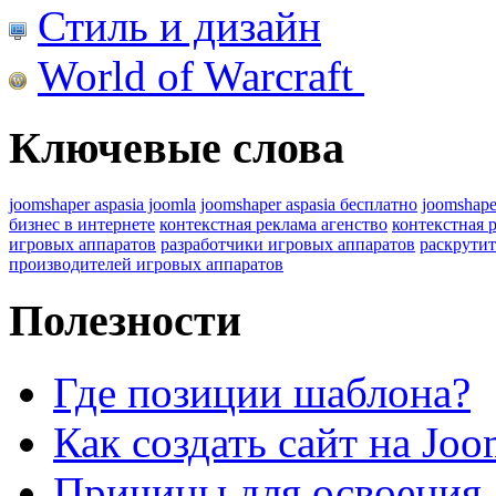
Стиль и дизайн
World of Warcraft
Ключевые слова
joomshaper aspasia joomla
joomshaper aspasia бесплатно
joomshape
бизнес в интернете
контекстная реклама агенство
контекстная 
игровых аппаратов
разработчики игровых аппаратов
раскрутит
производителей игровых аппаратов
Полезности
Где позиции шаблона?
Как создать сайт на Joo
Причины для освоения 