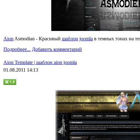
Aion
Asmodian - Красивый
шаблон
joomla
в темных тонах на те
Подробнее...
Добавить комментарий
Aion Template | шаблон aion joomla
01.08.2011 14:13