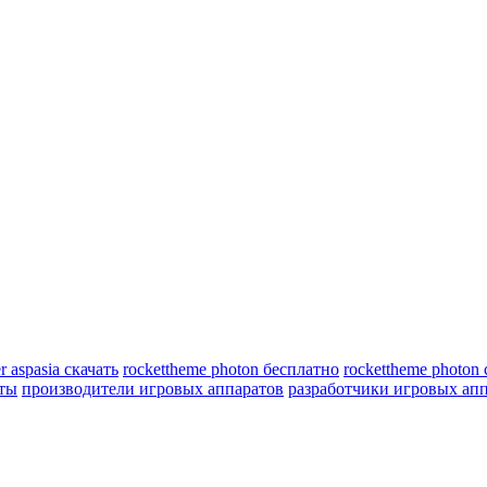
r aspasia скачать
rockettheme photon бесплатно
rockettheme photon 
еты
производители игровых аппаратов
разработчики игровых ап