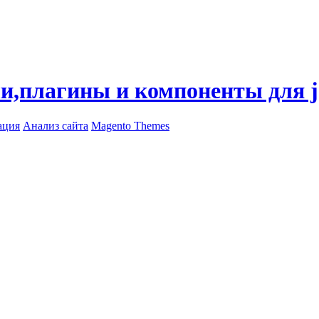
ли,плагины и компоненты для 
ация
Анализ сайта
Magento Themes