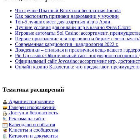
Что лучше Платный Bitrix или бесплатная Joomla
Как распознать признаки наркомании у мужчин
Топ-5 лучших мест для азартных игр в Азии
Лучшие условия для онлайн-игр в казино Физз Слотс
Игровые автоматы Sol Casino: ассортимент, преимуществ
Первое приложение для торговли на бирже: с чего начать
Современная кардиология - кардиология 2022 г.
Дождевики – стильная и практичная вещь вашего гардеро
Pin Up casino: Официальный сайт популярного игорного 
Официальный сайт Joycasino: ассортимент игр, достоинст
Онлайн казино Казахстана: что предлагают, преимуществ
Тематика расширений
Администрирование
Галереи изображений
Доступ и безопасность
Реклама на сайте
Календари и события
Клиенты и сообщества
Каталоги и документы