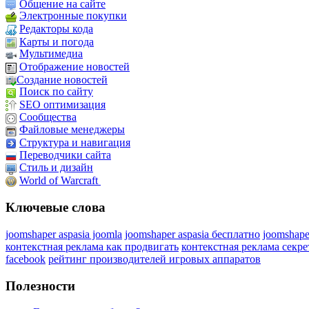
Общение на сайте
Электронные покупки
Редакторы кода
Карты и погода
Мультимедиа
Отображение новостей
Создание новостей
Поиск по сайту
SEO оптимизация
Сообщества
Файловые менеджеры
Структура и навигация
Переводчики сайта
Стиль и дизайн
World of Warcraft
Ключевые слова
joomshaper aspasia joomla
joomshaper aspasia бесплатно
joomshape
контекстная реклама как продвигать
контекстная реклама секр
facebook
рейтинг производителей игровых аппаратов
Полезности