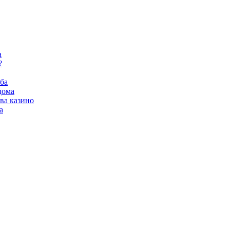
а
?
ба
дома
ва казино
а