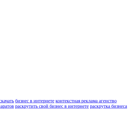
скачать
бизнес в интернете
контекстная реклама агенство
паратов
раскрутить свой бизнес в интернете
раскрутка бизнеса