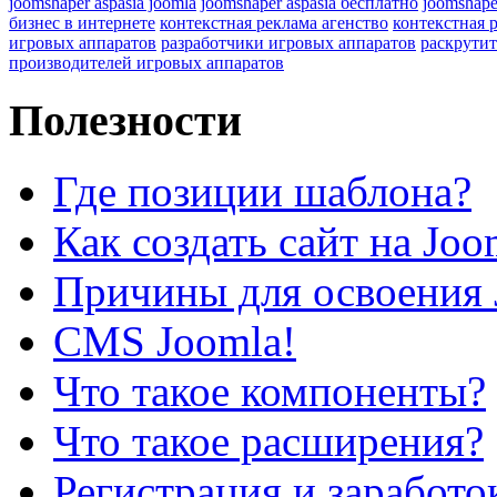
joomshaper aspasia joomla
joomshaper aspasia бесплатно
joomshape
бизнес в интернете
контекстная реклама агенство
контекстная 
игровых аппаратов
разработчики игровых аппаратов
раскрутит
производителей игровых аппаратов
Полезности
Где позиции шаблона?
Как создать сайт на Joo
Причины для освоения 
CMS Joomla!
Что такое компоненты?
Что такое расширения?
Регистрация и заработо