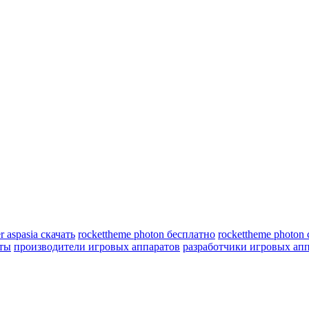
r aspasia скачать
rockettheme photon бесплатно
rockettheme photon 
еты
производители игровых аппаратов
разработчики игровых ап