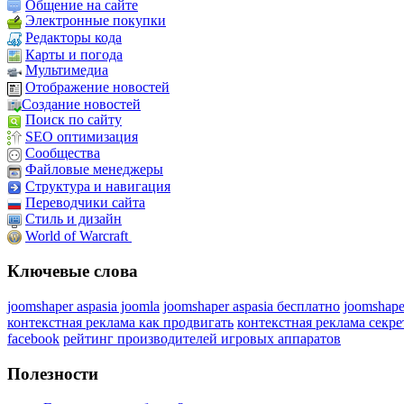
Общение на сайте
Электронные покупки
Редакторы кода
Карты и погода
Мультимедиа
Отображение новостей
Создание новостей
Поиск по сайту
SEO оптимизация
Сообщества
Файловые менеджеры
Структура и навигация
Переводчики сайта
Стиль и дизайн
World of Warcraft
Ключевые слова
joomshaper aspasia joomla
joomshaper aspasia бесплатно
joomshape
контекстная реклама как продвигать
контекстная реклама секр
facebook
рейтинг производителей игровых аппаратов
Полезности