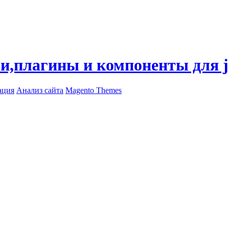
ли,плагины и компоненты для 
ация
Анализ сайта
Magento Themes