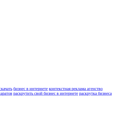
скачать
бизнес в интернете
контекстная реклама агенство
паратов
раскрутить свой бизнес в интернете
раскрутка бизнеса