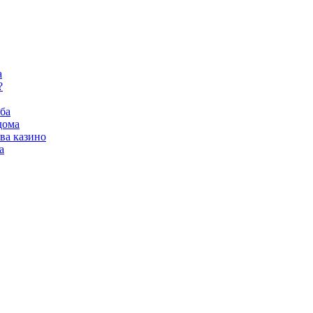
а
?
ба
дома
ва казино
а