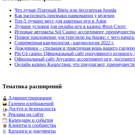
Что лучше Платный Bitrix или бесплатная Joomla
Как распознать признаки наркомании у мужчин
Топ-5 лучших мест для азартных игр в Азии
Лучшие условия для онлайн-игр в казино Физз Слотс
Игровые автоматы Sol Casino: ассортимент, преимуществ
Первое приложение для торговли на бирже: с чего начать
Современная кардиология - кардиология 2022 г.
Дождевики – стильная и практичная вещь вашего гардеро
Pin Up casino: Официальный сайт популярного игорного 
Официальный сайт Joycasino: ассортимент игр, достоинст
Онлайн казино Казахстана: что предлагают, преимуществ
Тематика расширений
Администрирование
Галереи изображений
Доступ и безопасность
Реклама на сайте
Календари и события
Клиенты и сообщества
Каталоги и документы