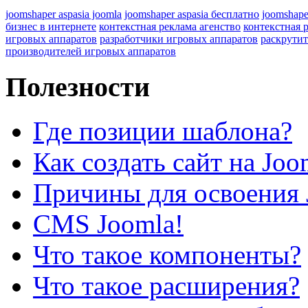
joomshaper aspasia joomla
joomshaper aspasia бесплатно
joomshape
бизнес в интернете
контекстная реклама агенство
контекстная 
игровых аппаратов
разработчики игровых аппаратов
раскрутит
производителей игровых аппаратов
Полезности
Где позиции шаблона?
Как создать сайт на Joo
Причины для освоения 
CMS Joomla!
Что такое компоненты?
Что такое расширения?