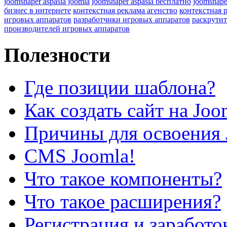
joomshaper aspasia joomla
joomshaper aspasia бесплатно
joomshape
бизнес в интернете
контекстная реклама агенство
контекстная 
игровых аппаратов
разработчики игровых аппаратов
раскрутит
производителей игровых аппаратов
Полезности
Где позиции шаблона?
Как создать сайт на Joo
Причины для освоения 
CMS Joomla!
Что такое компоненты?
Что такое расширения?
Регистрация и заработо