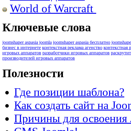
World of Warcraft
Ключевые слова
joomshaper aspasia joomla
joomshaper aspasia бесплатно
joomshape
бизнес в интернете
контекстная реклама агенство
контекстная 
игровых аппаратов
разработчики игровых аппаратов
раскрутит
производителей игровых аппаратов
Полезности
Где позиции шаблона?
Как создать сайт на Joo
Причины для освоения 