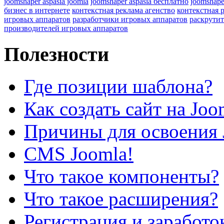
joomshaper aspasia joomla
joomshaper aspasia бесплатно
joomshape
бизнес в интернете
контекстная реклама агенство
контекстная 
игровых аппаратов
разработчики игровых аппаратов
раскрутит
производителей игровых аппаратов
Полезности
Где позиции шаблона?
Как создать сайт на Joo
Причины для освоения 
CMS Joomla!
Что такое компоненты?
Что такое расширения?
Регистрация и заработо