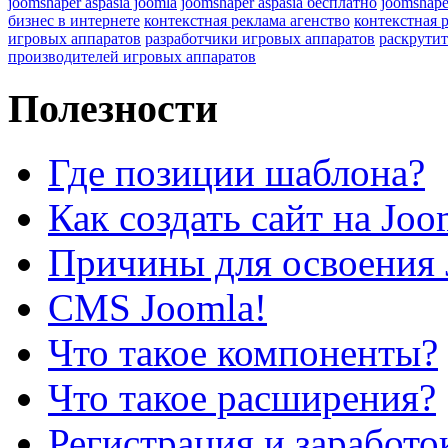
joomshaper aspasia joomla
joomshaper aspasia бесплатно
joomshape
бизнес в интернете
контекстная реклама агенство
контекстная 
игровых аппаратов
разработчики игровых аппаратов
раскрутит
производителей игровых аппаратов
Полезности
Где позиции шаблона?
Как создать сайт на Joo
Причины для освоения 
CMS Joomla!
Что такое компоненты?
Что такое расширения?
Регистрация и заработо