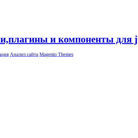
ли,плагины и компоненты для 
ация
Анализ сайта
Magento Themes