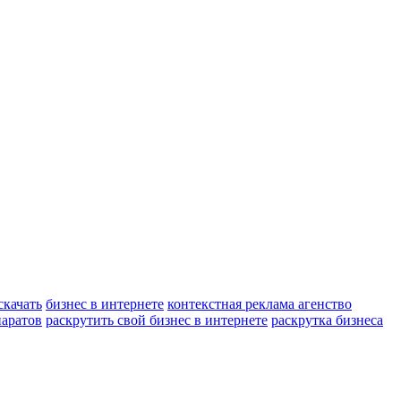
скачать
бизнес в интернете
контекстная реклама агенство
паратов
раскрутить свой бизнес в интернете
раскрутка бизнеса