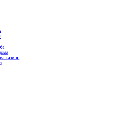
а
?
ба
дома
ва казино
а