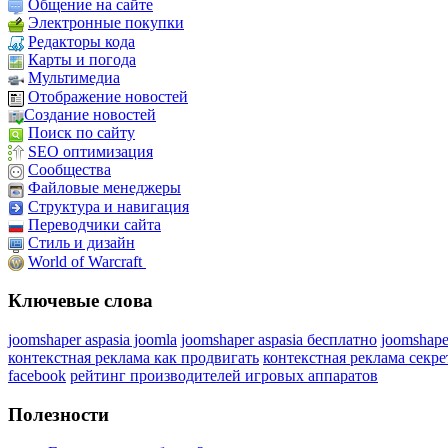
Общение на сайте
Электронные покупки
Редакторы кода
Карты и погода
Мультимедиа
Отображение новостей
Создание новостей
Поиск по сайту
SEO оптимизация
Сообщества
Файловые менеджеры
Структура и навигация
Переводчики сайта
Стиль и дизайн
World of Warcraft
Ключевые слова
joomshaper aspasia joomla
joomshaper aspasia бесплатно
joomshape
контекстная реклама как продвигать
контекстная реклама секр
facebook
рейтинг производителей игровых аппаратов
Полезности