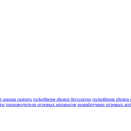
r aspasia скачать
rockettheme photon бесплатно
rockettheme photon 
еты
производители игровых аппаратов
разработчики игровых ап