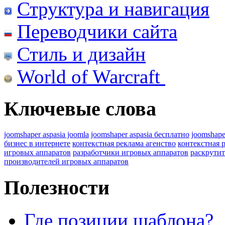
Структура и навигация
Переводчики сайта
Стиль и дизайн
World of Warcraft
Ключевые слова
joomshaper aspasia joomla
joomshaper aspasia бесплатно
joomshape
бизнес в интернете
контекстная реклама агенство
контекстная 
игровых аппаратов
разработчики игровых аппаратов
раскрутит
производителей игровых аппаратов
Полезности
Где позиции шаблона?