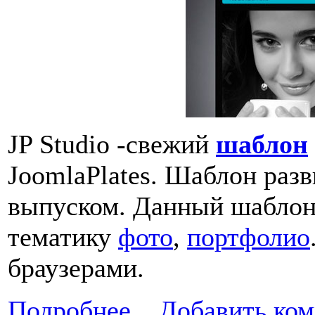
JP Studio -свежий
шаблон
JoomlaPlates. Шаблон раз
выпуском. Данный шаблон 
тематику
фото
,
портфолио
браузерами.
Подробнее...
Добавить ко