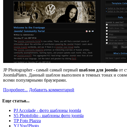
JP Photographer - самый самый первый
шаблон для joomla
от с
JoomlaPlates. Данный шаблон выполнен в темных тонах и совм
всеми популярными браузерами.
Подробнее...
Добавить комментарий
Еще статьи...
PJ Accolade - фото шаблоны joomla
S5 Photofolio - шаблоны фото joomla
TP Foto Plazza
YJ You!Photo