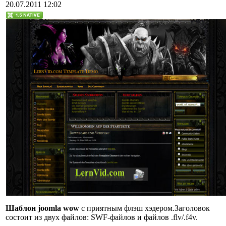
20.07.2011 12:02
Шаблон joomla wow
с
приятным
флэш
хэдером.
Заголовок
состоит из двух файлов
: SWF-
файлов и
файлов
.flv/.f4v.