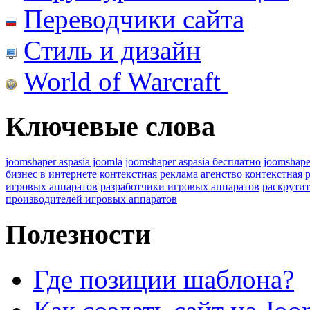
Переводчики сайта
Стиль и дизайн
World of Warcraft
Ключевые слова
joomshaper aspasia joomla
joomshaper aspasia бесплатно
joomshape
бизнес в интернете
контекстная реклама агенство
контекстная 
игровых аппаратов
разработчики игровых аппаратов
раскрутит
производителей игровых аппаратов
Полезности
Где позиции шаблона?