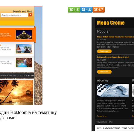
удии HotJoomla на тематику
узерами.