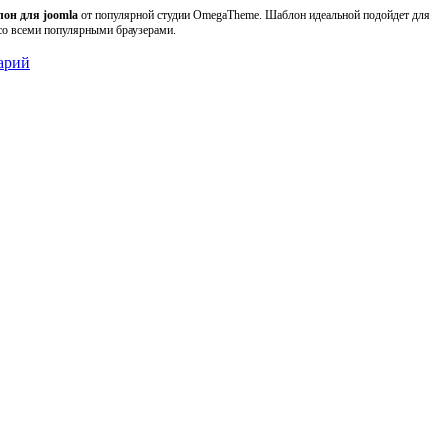
он для joomla
от популярной студии OmegaTheme. Шаблон идеальной подойдет для
со всеми популярными браузерами.
арий