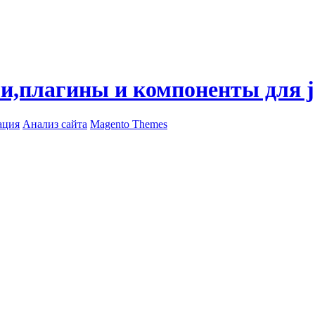
ли,плагины и компоненты для 
ация
Анализ сайта
Magento Themes