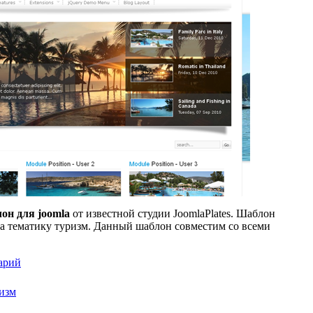
он для joomla
от известной студии JoomlaPlates. Шаблон
на тематику туризм. Данный шаблон совместим со всеми
арий
ризм