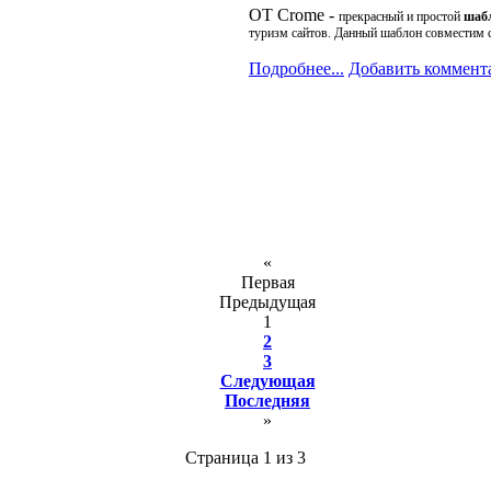
OT Crome -
прекрасный и простой
шабл
туризм сайтов. Данный шаблон совместим 
Подробнее...
Добавить коммент
«
Первая
Предыдущая
1
2
3
Следующая
Последняя
»
Страница 1 из 3