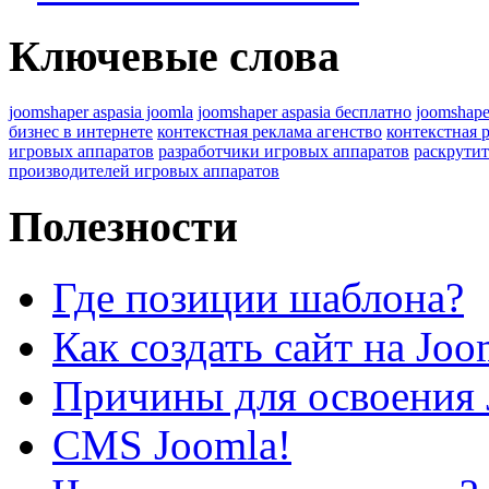
Ключевые слова
joomshaper aspasia joomla
joomshaper aspasia бесплатно
joomshape
бизнес в интернете
контекстная реклама агенство
контекстная 
игровых аппаратов
разработчики игровых аппаратов
раскрутит
производителей игровых аппаратов
Полезности
Где позиции шаблона?
Как создать сайт на Joo
Причины для освоения 
CMS Joomla!