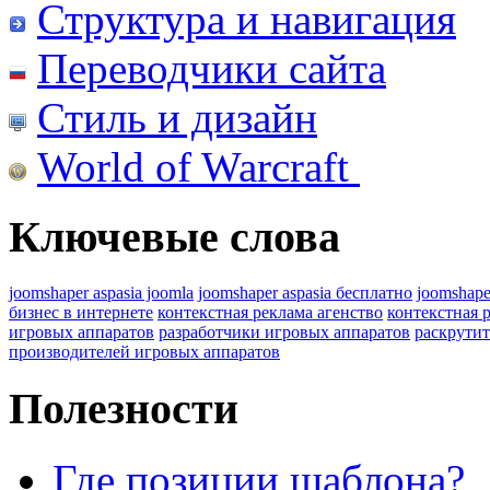
Структура и навигация
Переводчики сайта
Стиль и дизайн
World of Warcraft
Ключевые слова
joomshaper aspasia joomla
joomshaper aspasia бесплатно
joomshape
бизнес в интернете
контекстная реклама агенство
контекстная 
игровых аппаратов
разработчики игровых аппаратов
раскрутит
производителей игровых аппаратов
Полезности
Где позиции шаблона?