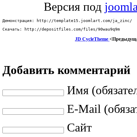
Версия под
jooml
Демонстрация: http://template15.joomlart.com/ja_zinc/ 
Скачать: http://depositfiles.com/files/90wau9q9m
JD CycleTheme
<Предыдущ
Добавить комментарий
Имя (обязате
E-Mail (обяза
Сайт