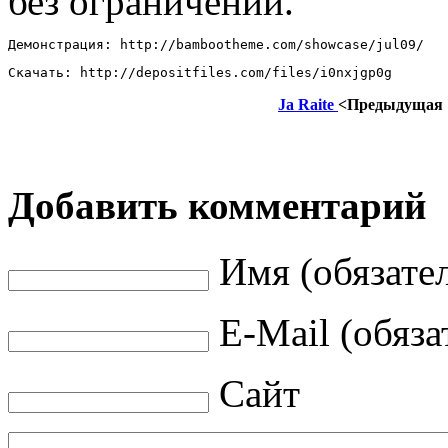
без ограничений.
Демонстрация: http://bambootheme.com/showcase/jul09/ 
Скачать: http://depositfiles.com/files/i0nxjgp0g
Ja Raite
<Предыдущая
Добавить комментарий
Имя (обязате
E-Mail (обяза
Сайт