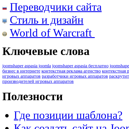
Переводчики сайта
Стиль и дизайн
World of Warcraft
Ключевые слова
joomshaper aspasia joomla
joomshaper aspasia бесплатно
joomshape
бизнес в интернете
контекстная реклама агенство
контекстная 
игровых аппаратов
разработчики игровых аппаратов
раскрутит
производителей игровых аппаратов
Полезности
Где позиции шаблона?
Как создать сайт на Joo