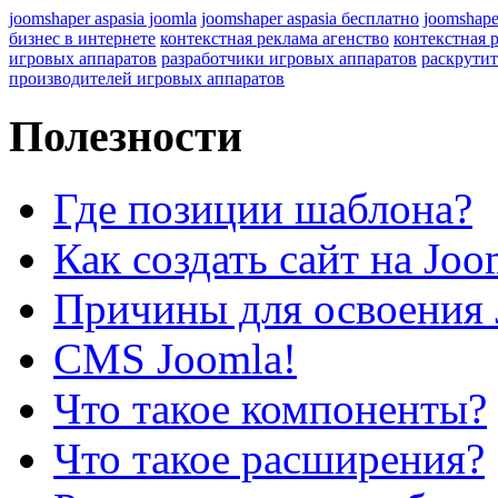
joomshaper aspasia joomla
joomshaper aspasia бесплатно
joomshape
бизнес в интернете
контекстная реклама агенство
контекстная 
игровых аппаратов
разработчики игровых аппаратов
раскрутит
производителей игровых аппаратов
Полезности
Где позиции шаблона?
Как создать сайт на Joo
Причины для освоения 
CMS Joomla!
Что такое компоненты?
Что такое расширения?