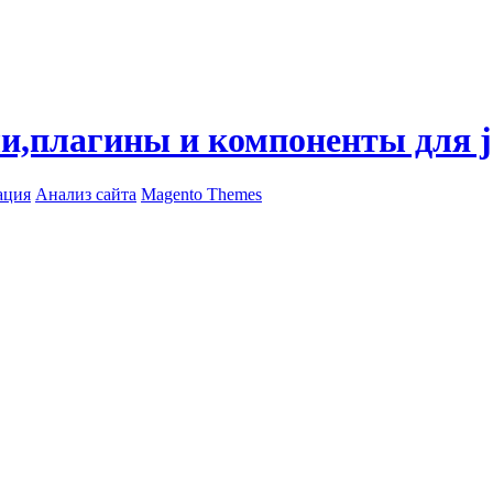
ли,плагины и компоненты для 
ация
Анализ сайта
Magento Themes