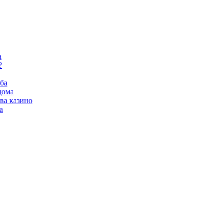
а
?
ба
дома
ва казино
а