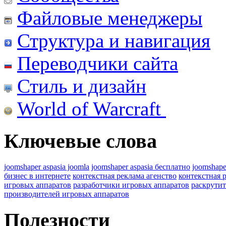
Файловые менеджеры
Структура и навигация
Переводчики сайта
Стиль и дизайн
World of Warcraft
Ключевые слова
joomshaper aspasia joomla
joomshaper aspasia бесплатно
joomshape
бизнес в интернете
контекстная реклама агенство
контекстная 
игровых аппаратов
разработчики игровых аппаратов
раскрутит
производителей игровых аппаратов
Полезности