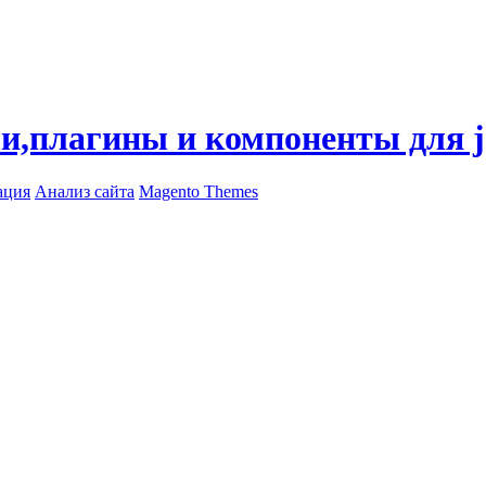
ли,плагины и компоненты для 
ация
Анализ сайта
Magento Themes