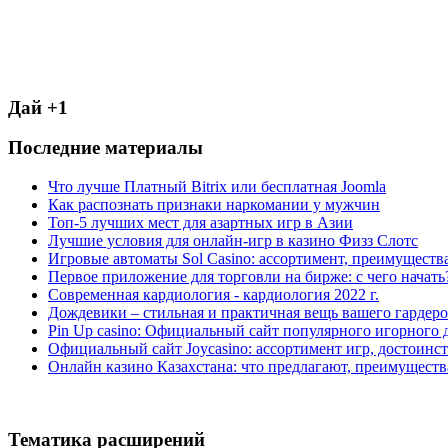
Дай +1
Последние материалы
Что лучше Платный Bitrix или бесплатная Joomla
Как распознать признаки наркомании у мужчин
Топ-5 лучших мест для азартных игр в Азии
Лучшие условия для онлайн-игр в казино Физз Слотс
Игровые автоматы Sol Casino: ассортимент, преимуществ
Первое приложение для торговли на бирже: с чего начать
Современная кардиология - кардиология 2022 г.
Дождевики – стильная и практичная вещь вашего гардеро
Pin Up casino: Официальный сайт популярного игорного 
Официальный сайт Joycasino: ассортимент игр, достоинст
Онлайн казино Казахстана: что предлагают, преимуществ
Тематика расширений