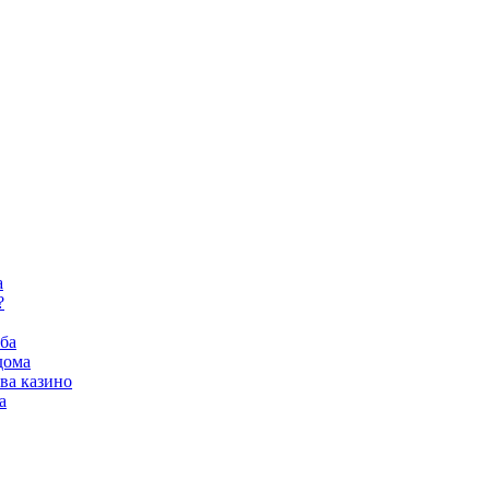
а
?
ба
дома
ва казино
а