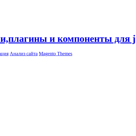
ли,плагины и компоненты для 
ация
Анализ сайта
Magento Themes