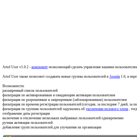
Artof User v1.0.2 -
компонент
позволяющий сделать управление вашими пользователями 
Artof User также позволяет создавать новые группы пользователей в
Joomla
1.6, и пер
Возможности:
расширенный список пользователей
фильтрация по активированным и ожидающим активации пользователям
фильтрация по разрешенным и запрещенным (заблокированным) пользователям
фильтрация по времени регистрации пользователей (сегодня, за последние 7 дней, за по
фильтрация по группам пользователей задумались об
увеличении полового члена
, тог
отображение даты регистрации
включение и отключение нескольких выбранных пользователей одновременно
ручная активация пользователей
добавление групп пользователей для улучшения их организации