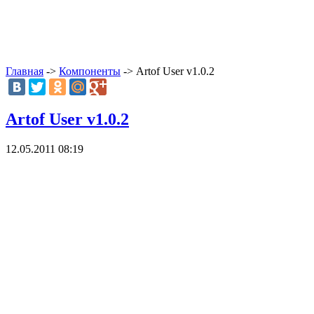
Главная
->
Компоненты
-> Artof User v1.0.2
Artof User v1.0.2
12.05.2011 08:19