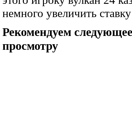
немного увеличить ставку
Рекомендуем следующее
просмотру