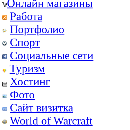
Онлайн магазины
Работа
Портфолио
Спорт
Социальные сети
Туризм
Хостинг
Фото
Сайт визитка
World of Warcraft