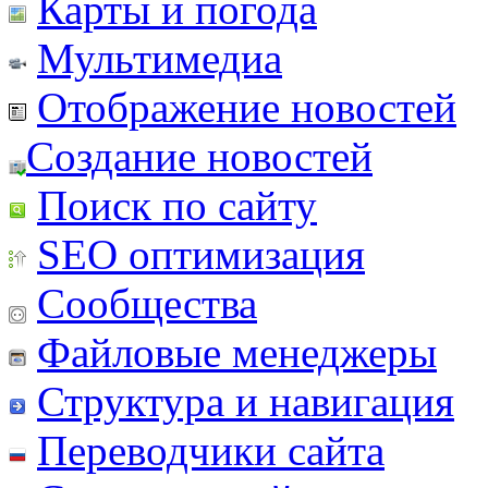
Карты и погода
Мультимедиа
Отображение новостей
Создание новостей
Поиск по сайту
SEO оптимизация
Сообщества
Файловые менеджеры
Структура и навигация
Переводчики сайта