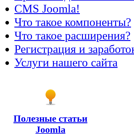
CMS Joomla!
Что такое компоненты?
Что такое расширения?
Регистрация и заработо
Услуги нашего сайта
Полезные статьи
Joomla