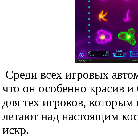
Среди всех игровых автом
что он особенно красив и
для тех игроков, которым 
летают над настоящим ко
искр.