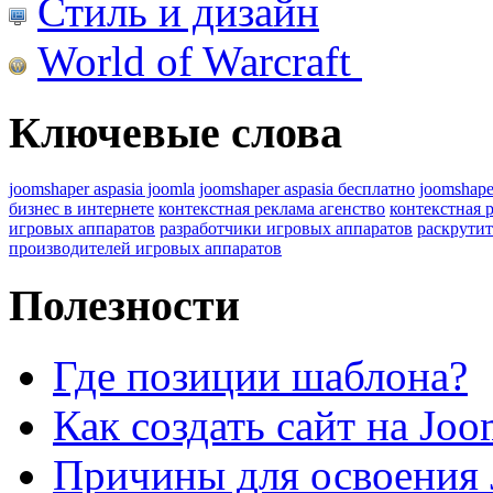
Стиль и дизайн
World of Warcraft
Ключевые слова
joomshaper aspasia joomla
joomshaper aspasia бесплатно
joomshape
бизнес в интернете
контекстная реклама агенство
контекстная 
игровых аппаратов
разработчики игровых аппаратов
раскрутит
производителей игровых аппаратов
Полезности
Где позиции шаблона?
Как создать сайт на Joo
Причины для освоения 