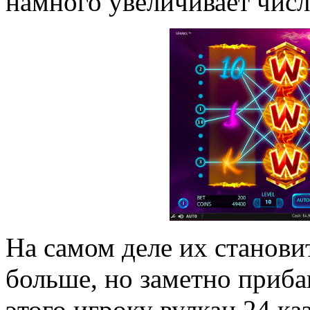
намного увеличивает чис
На самом деле их становит
больше, но заметно прибав
этого игроку вулкан 24 к