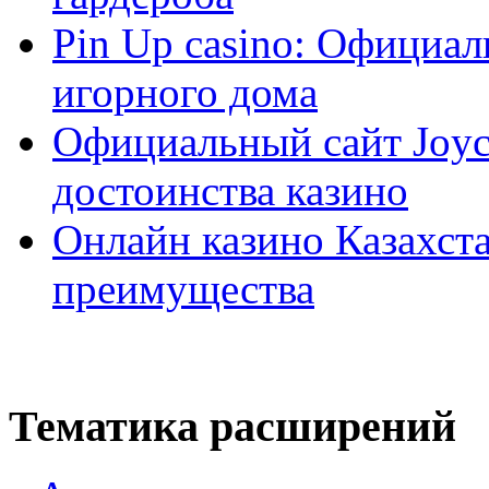
Pin Up casino: Официа
игорного дома
Официальный сайт Joyca
достоинства казино
Онлайн казино Казахста
преимущества
Тематика расширений