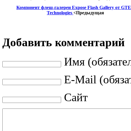
Компонент флеш-галереи Expose Flash Gallery от GT
Technologies
<Предыдущая
Добавить комментарий
Имя (обязате
E-Mail (обяза
Сайт