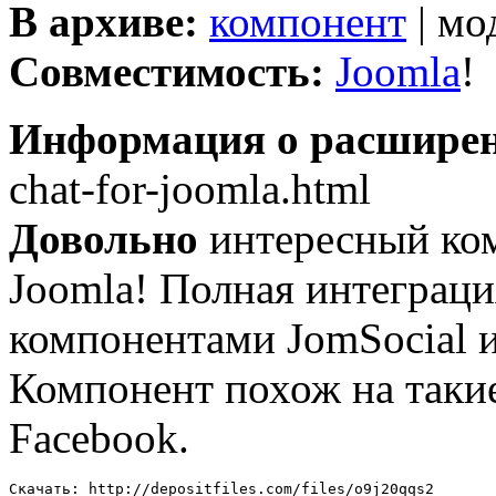
В архиве:
компонент
| мо
Совместимость:
Joomla
!
Информация о расшире
chat-for-joomla.html
Довольно
интересный ко
Joomla! Полная интеграц
компонентами JomSocial и
Компонент похож на такие
Facebook.
Скачать: http://depositfiles.com/files/o9j20qqs2