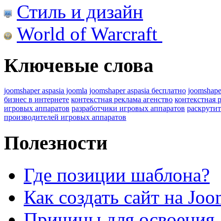
Стиль и дизайн
World of Warcraft
Ключевые слова
joomshaper aspasia joomla
joomshaper aspasia бесплатно
joomshape
бизнес в интернете
контекстная реклама агенство
контекстная 
игровых аппаратов
разработчики игровых аппаратов
раскрутит
производителей игровых аппаратов
Полезности
Где позиции шаблона?
Как создать сайт на Joo
Причины для освоения 