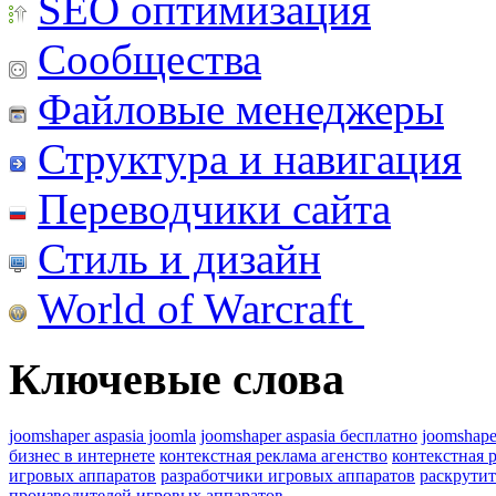
SEO оптимизация
Сообщества
Файловые менеджеры
Структура и навигация
Переводчики сайта
Стиль и дизайн
World of Warcraft
Ключевые слова
joomshaper aspasia joomla
joomshaper aspasia бесплатно
joomshape
бизнес в интернете
контекстная реклама агенство
контекстная 
игровых аппаратов
разработчики игровых аппаратов
раскрутит
производителей игровых аппаратов