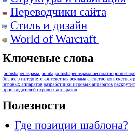
Переводчики сайта
Стиль и дизайн
World of Warcraft
Ключевые слова
joomshaper aspasia joomla
joomshaper aspasia бесплатно
joomshape
бизнес в интернете
контекстная реклама агенство
контекстная 
игровых аппаратов
разработчики игровых аппаратов
раскрутит
производителей игровых аппаратов
Полезности
Где позиции шаблона?