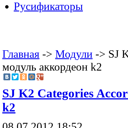
Русификаторы
Главная
->
Модули
-> SJ K
модуль аккордеон k2
SJ K2 Categories Acco
k2
08.07.2012 18:52