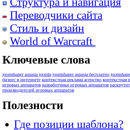
Структура и навигация
Переводчики сайта
Стиль и дизайн
World of Warcraft
Ключевые слова
joomshaper aspasia joomla
joomshaper aspasia бесплатно
joomshape
бизнес в интернете
контекстная реклама агенство
контекстная 
игровых аппаратов
разработчики игровых аппаратов
раскрутит
производителей игровых аппаратов
Полезности
Где позиции шаблона?