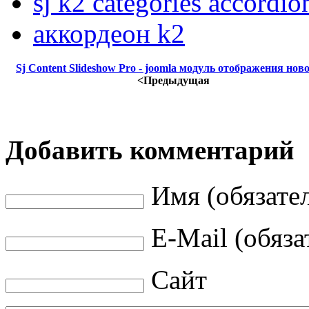
sj k2 categories accordio
аккордеон k2
Sj Content Slideshow Pro - joomla модуль отображения нов
<Предыдущая
Добавить комментарий
Имя (обязате
E-Mail (обяза
Сайт