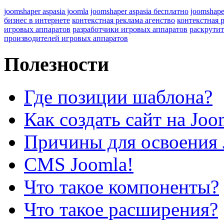
joomshaper aspasia joomla
joomshaper aspasia бесплатно
joomshape
бизнес в интернете
контекстная реклама агенство
контекстная 
игровых аппаратов
разработчики игровых аппаратов
раскрутит
производителей игровых аппаратов
Полезности
Где позиции шаблона?
Как создать сайт на Joo
Причины для освоения 
CMS Joomla!
Что такое компоненты?
Что такое расширения?