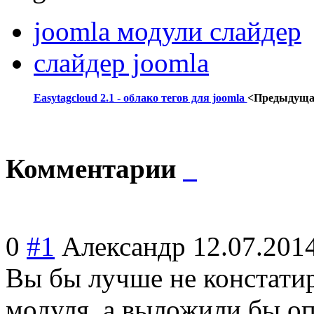
joomla модули слайдер
слайдер joomla
Easytagcloud 2.1 - облако тегов для joomla
<Предыдуща
Комментарии
0
#1
Александр
12.07.201
Вы бы лучше не констатир
модуля, а выложили бы оп