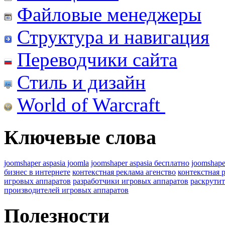
Файловые менеджеры
Структура и навигация
Переводчики сайта
Стиль и дизайн
World of Warcraft
Ключевые слова
joomshaper aspasia joomla
joomshaper aspasia бесплатно
joomshape
бизнес в интернете
контекстная реклама агенство
контекстная 
игровых аппаратов
разработчики игровых аппаратов
раскрутит
производителей игровых аппаратов
Полезности