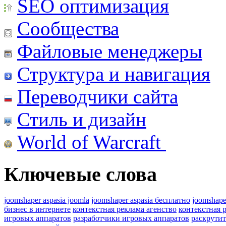
SEO оптимизация
Сообщества
Файловые менеджеры
Структура и навигация
Переводчики сайта
Стиль и дизайн
World of Warcraft
Ключевые слова
joomshaper aspasia joomla
joomshaper aspasia бесплатно
joomshape
бизнес в интернете
контекстная реклама агенство
контекстная 
игровых аппаратов
разработчики игровых аппаратов
раскрутит