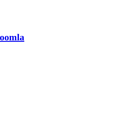
joomla