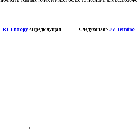
RT Entropy
<Предыдущая
Следующая>
JV Termino