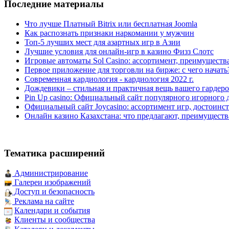
Последние материалы
Что лучше Платный Bitrix или бесплатная Joomla
Как распознать признаки наркомании у мужчин
Топ-5 лучших мест для азартных игр в Азии
Лучшие условия для онлайн-игр в казино Физз Слотс
Игровые автоматы Sol Casino: ассортимент, преимуществ
Первое приложение для торговли на бирже: с чего начать
Современная кардиология - кардиология 2022 г.
Дождевики – стильная и практичная вещь вашего гардеро
Pin Up casino: Официальный сайт популярного игорного 
Официальный сайт Joycasino: ассортимент игр, достоинст
Онлайн казино Казахстана: что предлагают, преимуществ
Тематика расширений
Администрирование
Галереи изображений
Доступ и безопасность
Реклама на сайте
Календари и события
Клиенты и сообщества