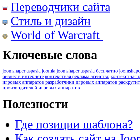
Переводчики сайта
Стиль и дизайн
World of Warcraft
Ключевые слова
joomshaper aspasia joomla
joomshaper aspasia бесплатно
joomshape
бизнес в интернете
контекстная реклама агенство
контекстная 
игровых аппаратов
разработчики игровых аппаратов
раскрутит
производителей игровых аппаратов
Полезности
Где позиции шаблона?
Как создать сайт на Joo