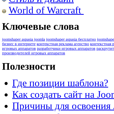
World of Warcraft
Ключевые слова
joomshaper aspasia joomla
joomshaper aspasia бесплатно
joomshape
бизнес в интернете
контекстная реклама агенство
контекстная 
игровых аппаратов
разработчики игровых аппаратов
раскрутит
производителей игровых аппаратов
Полезности
Где позиции шаблона?
Как создать сайт на Joo
Причины для освоения 