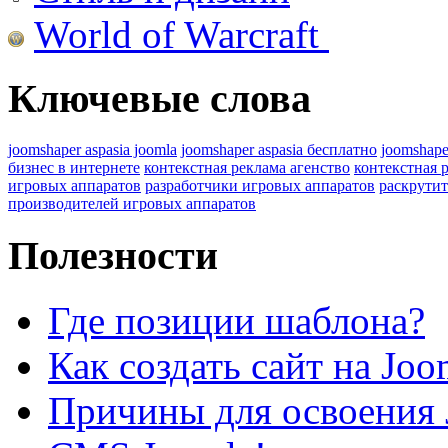
World of Warcraft
Ключевые слова
joomshaper aspasia joomla
joomshaper aspasia бесплатно
joomshape
бизнес в интернете
контекстная реклама агенство
контекстная 
игровых аппаратов
разработчики игровых аппаратов
раскрутит
производителей игровых аппаратов
Полезности
Где позиции шаблона?
Как создать сайт на Joo
Причины для освоения 