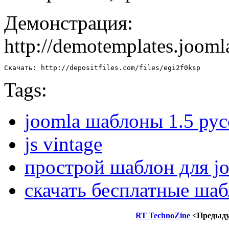
Демонстрация:
http://demotemplates.jooml
Скачать: http://depositfiles.com/files/egi2f0ksp
Tags:
joomla шаблоны 1.5 рус
js vintage
прострой шаблон для jo
скачать бесплатные шаб
RT TechnoZine
<Предыд