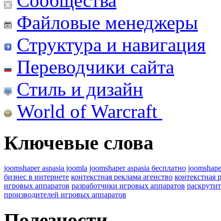
Сообщества
Файловые менеджеры
Структура и навигация
Переводчики сайта
Стиль и дизайн
World of Warcraft
Ключевые слова
joomshaper aspasia joomla
joomshaper aspasia бесплатно
joomshape
бизнес в интернете
контекстная реклама агенство
контекстная 
игровых аппаратов
разработчики игровых аппаратов
раскрутит
производителей игровых аппаратов
Полезности