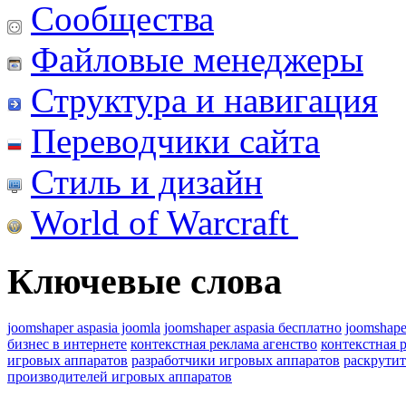
Сообщества
Файловые менеджеры
Структура и навигация
Переводчики сайта
Стиль и дизайн
World of Warcraft
Ключевые слова
joomshaper aspasia joomla
joomshaper aspasia бесплатно
joomshape
бизнес в интернете
контекстная реклама агенство
контекстная 
игровых аппаратов
разработчики игровых аппаратов
раскрутит
производителей игровых аппаратов