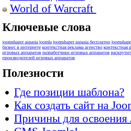
World of Warcraft
Ключевые слова
joomshaper aspasia joomla
joomshaper aspasia бесплатно
joomshape
бизнес в интернете
контекстная реклама агенство
контекстная 
игровых аппаратов
разработчики игровых аппаратов
раскрутит
производителей игровых аппаратов
Полезности
Где позиции шаблона?
Как создать сайт на Joo
Причины для освоения 